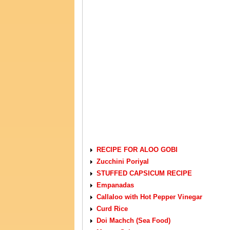
VEGETARIAN RECIPES
RECIPE FOR ALOO GOBI
Zucchini Poriyal
STUFFED CAPSICUM RECIPE
Empanadas
Callaloo with Hot Pepper Vinegar
Curd Rice
Doi Machch (Sea Food)