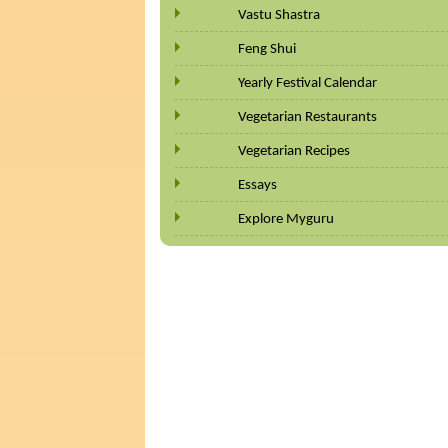
Vastu Shastra
Feng Shui
Yearly Festival Calendar
Vegetarian Restaurants
Vegetarian Recipes
Essays
Explore Myguru