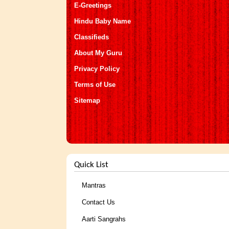
E-Greetings
Hindu Baby Name
Classifieds
About My Guru
Privacy Policy
Terms of Use
Sitemap
Quick List
Mantras
Contact Us
Aarti Sangrahs