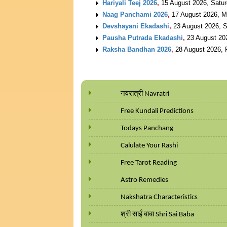
Hariyali Teej 2026
,
15 August 2026, Satu
Naag Panchami 2026
,
17 August 2026, 
Devshayani Ekadashi
,
23 August 2026, 
Pausha Putrada Ekadashi
,
23 August 20
Raksha Bandhan 2026
,
28 August 2026, 
नवरात्री Navratri
Free Kundali Predictions
Todays Panchang
Calulate Your Rashi
Free Tarot Reading
Astro Remedies
Nakshatra Characteristics
श्री साईं बाबा Shri Sai Baba