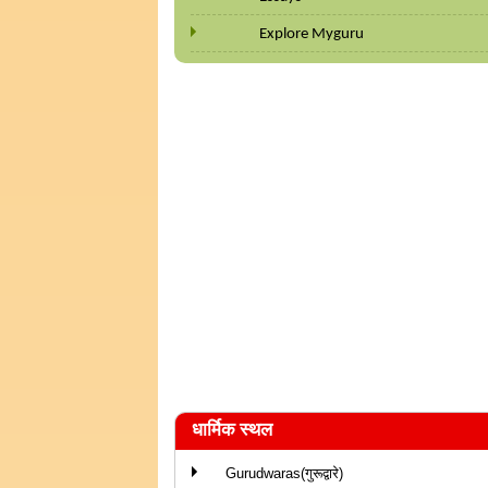
Explore Myguru
धार्मिक स्थल
Gurudwaras(गुरूद्वारे)