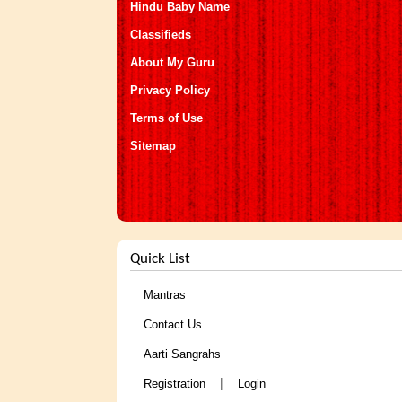
Hindu Baby Name
Classifieds
About My Guru
Privacy Policy
Terms of Use
Sitemap
Quick List
Mantras
Contact Us
Aarti Sangrahs
|
Registration
Login