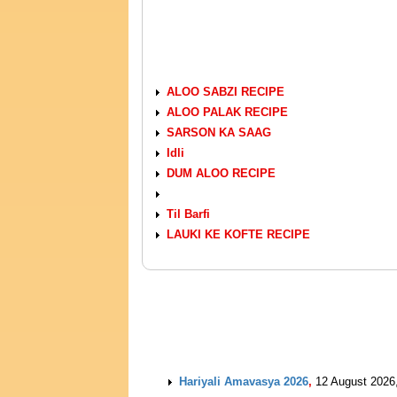
VEGETARIAN RECIPES
ALOO SABZI RECIPE
ALOO PALAK RECIPE
SARSON KA SAAG
Idli
DUM ALOO RECIPE
Til Barfi
LAUKI KE KOFTE RECIPE
UPCOMING EVENTS
Hariyali Amavasya 2026
,
12 August 2026