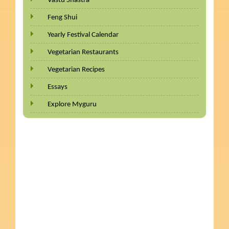
Vastu Shastra
Feng Shui
Yearly Festival Calendar
Vegetarian Restaurants
Vegetarian Recipes
Essays
Explore Myguru