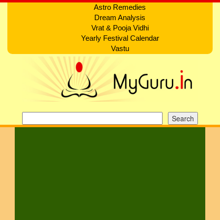
Astro Remedies
Dream Analysis
Vrat & Pooja Vidhi
Yearly Festival Calendar
Vastu