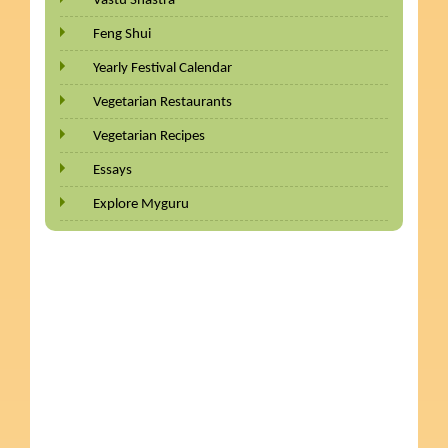
Vastu Shastra
Feng Shui
Yearly Festival Calendar
Vegetarian Restaurants
Vegetarian Recipes
Essays
Explore Myguru