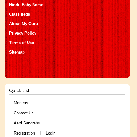
Hindu Baby Name
Classifieds
About My Guru
Privacy Policy
Terms of Use
Sitemap
Quick List
Mantras
Contact Us
Aarti Sangrahs
|
Registration
Login