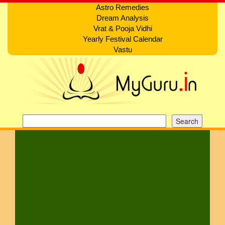
Astro Remedies
Dream Analysis
Vrat & Pooja Vidhi
Yearly Festival Calendar
Vastu