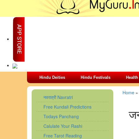
Hindu Deities
Hindu Festivals
Health
Home
नवरात्री Navratri
Free Kundali Predictions
जन
Todays Panchang
Calulate Your Rashi
Free Tarot Reading