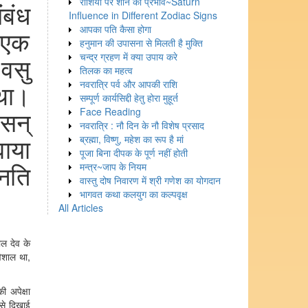
राशियों पर शनि का प्रभाव~Saturn
ंबंध
Influence in Different Zodiac Signs
आपका पति कैसा होगा
 एक
हनुमान की उपासना से मिलती है मुक्ति
चन्द्र ग्रहण में क्या उपाय करे
वसु
तिलक का महत्व
था।
नवरात्रि पर्व और आपकी राशि
सम्पूर्ण कार्यसिद्दी हेतु होरा मुहूर्त
सन्
Face Reading
नवरात्रि : नौ दिन के नौ विशेष प्रसाद
वाया
ब्रह्मा, विष्णु, महेश का रूप है मां
पूजा बिना दीपक के पूर्ण नहीं होती
्नति
मन्त्र~जाप के नियम
वास्तु दोष निवारण में श्री गणेश का योगदान
भागवत कथा कलयुग का कल्पवृक्ष
All Articles
ाल देव के
विशाल था,
ी अपेक्षा
से दिखाई