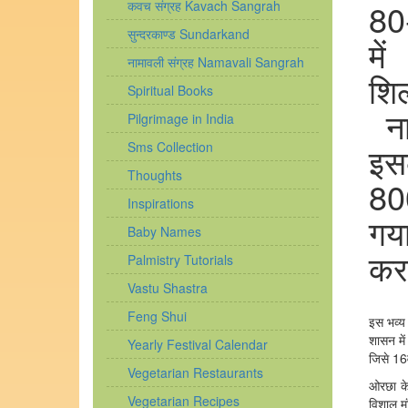
80-
कवच संग्रह Kavach Sangrah
सुन्दरकाण्ड Sundarkand
मे
नामावली संग्रह Namavali Sangrah
शि
Spiritual Books
ना
Pilgrimage in India
Sms Collection
इस
Thoughts
800
Inspirations
गया
Baby Names
कर 
Palmistry Tutorials
Vastu Shastra
Feng Shui
इस भव्य 
शासन में
Yearly Festival Calendar
जिसे 16व
Vegetarian Restaurants
ओरछा के 
Vegetarian Recipes
विशाल म