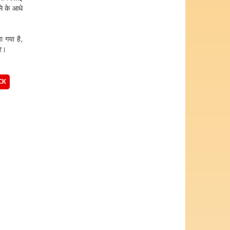
मि के आधे
 गया है,
िर।
CK