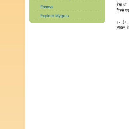
देता था।
Essays
हिस्से प
Explore Myguru
इस ईदगा
लेकिन अब