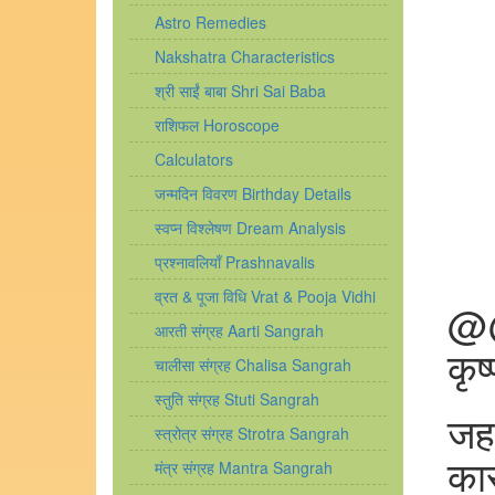
Astro Remedies
Nakshatra Characteristics
श्री साईं बाबा Shri Sai Baba
राशिफल Horoscope
Calculators
जन्मदिन विवरण Birthday Details
स्वप्न विश्लेषण Dream Analysis
प्रश्नावलियाँ Prashnavalis
व्रत & पूजा विधि Vrat & Pooja Vidhi
@@
आरती संग्रह Aarti Sangrah
कृ
चालीसा संग्रह Chalisa Sangrah
स्तुति संग्रह Stuti Sangrah
जह
स्त्रोत्र संग्रह Strotra Sangrah
का
मंत्र संग्रह Mantra Sangrah