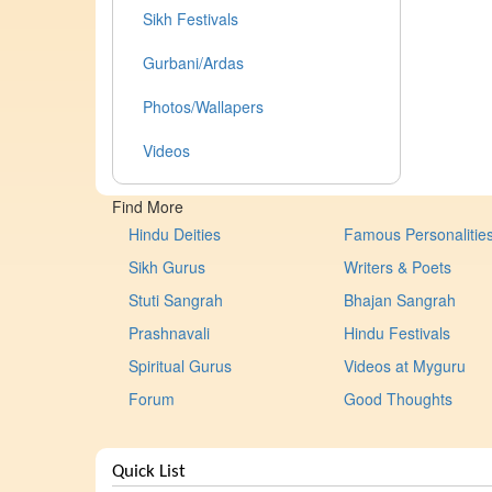
Sikh Festivals
Gurbani/Ardas
Photos/Wallapers
Videos
Find More
Hindu Deities
Famous Personalitie
Sikh Gurus
Writers & Poets
Stuti Sangrah
Bhajan Sangrah
Prashnavali
Hindu Festivals
Spiritual Gurus
Videos at Myguru
Forum
Good Thoughts
Quick List