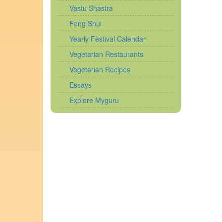
Vastu Shastra
Feng Shui
Yearly Festival Calendar
Vegetarian Restaurants
Vegetarian Recipes
Essays
Explore Myguru