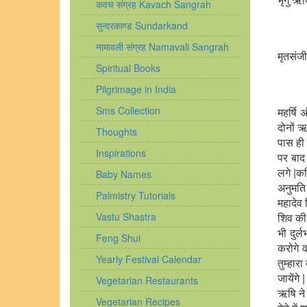
कवच संग्रह Kavach Sangrah
सुन्दरकाण्ड Sundarkand
नामावली संग्रह Namavali Sangrah
मृतसंजी
Spiritual Books
Pilgrimage in India
Sms Collection
महर्षि 
दोनों ऋ
Thoughts
पास ही 
Inspirations
पर बाद 
लगे |कव
Baby Names
अनुमति
Palmistry Tutorials
महादेव 
Vastu Shastra
शिव की
भी दुर्
Feng Shui
करोगे 
Yearly Festival Calendar
तुम्हार
जायेंगे
Vegetarian Restaurants
ऋषि ने 
Vegetarian Recipes