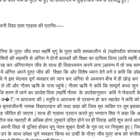
वनी विद्या एवम ग्रहत्व की प्राप्ति—–
अंगिरा के पुत्र जीव तथा महर्षि भृगु के पुत्र कवि समकालीन थे |यज्ञोपवीत संस्का
षियों की सहमति से अंगिरा ने दोनों बालकों की शिक्षा का दायित्व लिया |कवि महर्षि अ
रह कर अंगिरानंदन जीव के साथ ही विद्याध्ययन करने लगा |आरम्भ में तो सब साम
में अंगिरा अपने पुत्र जीव की शिक्षा कि ओर विशेष ध्यान देने लगे व कवि कि उपेक
ि ने इस भेदभाव पूर्ण व्यवहार को जान कर अंगिरा से अध्ययन बीच में ही छोड़ कर
 ले ली और गौतम ऋषि के पास पहुंचे | गौतम ऋषि ने कवि कि सम्पूर्ण कथा सुन
कि शरण में जाने का उपदेश दिया |महर्षि गौतम के उपदेशानुसार कवि ने गोदावरी 
 क� िन आराधना की | स्तुति व आराधना से प्रसन्न हो कर महादेव ने कवि को द
लभ मृतसंजीवनी नामक विद्याप्रदान की तथा कहा की जिस मृत व्यक्ति पर तुम इसक
वह जीवित हो जाएगा | साथ ही ग्रहत्व प्रदान करते हुए भगवान शिव ने कहा कि आ
ा तेज सब नक्षत्रों से अधिक होगा |तुम्हारे उदित होने पर ही विवाह आदि शुभ कार्य आर
 | अपनी विद्या से पूजित होकर भृगु नंदन शुक्र दैत्यों के गुरु पद पर नियुक्त हुए | जि
उन के साथ उपेक्षा पूर्ण व्यवहार किया था उन्हीं के पौत्र जीव पुत्र कच को संजीवन