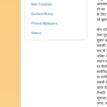
आसक्त ,
Sikh Festivals
रंग का
Gurbani/Ardas
के लिए 
जो बृहस
Photos/Wallapers
मीन राश
Videos
तथा तुल
शुक्र 
उसकी इ
रूप से
अपेक्षा
स्थान प
पर फैशन
शारीरिक
या पत्न
संबंधों
जाता है
स्थिति
सुंदरता
जगत तथ