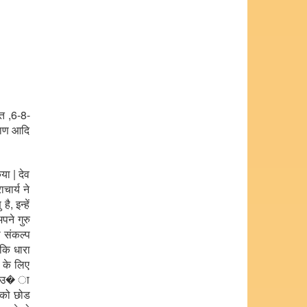
्त ,6-8-
ुराण आदि
या | देव
चार्य ने
, इन्हें
पने गुरु
ा संकल्प
कि धारा
 के लिए
नका उ� ा
 को छोड