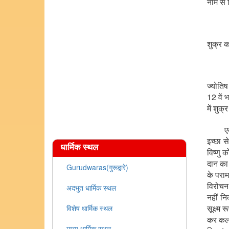
नाम से 
शुक्र 
ज्योतिष
12 वें 
में शुक
एक बार 
इच्छा स
धार्मिक स्थल
विष्णु 
दान का 
Gurudwaras(गुरूद्वारे)
के पराम
विरोचन
अदभुत धार्मिक स्थल
नहीं न
सूक्ष्म
विशेष धार्मिक स्थल
कर कलश
मुख्य धार्मिक स्थल