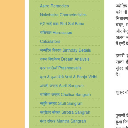
ज्योतिष
Astro Remedies
यही नौ
Nakshatra Characteristics
निर्धार
श्री साईं बाबा Shri Sai Baba
चंद्र, 
और केतु।
राशिफल Horoscope
अलग जा
Calculators
में इन्
जन्मदिन विवरण Birthday Details
हमारी क
स्वप्न विश्लेषण Dream Analysis
रहता ह
सुंदर 
प्रश्नावलियाँ Prashnavalis
है।
व्रत & पूजा विधि Vrat & Pooja Vidhi
आरती संग्रह Aarti Sangrah
शुक्र क
चालीसा संग्रह Chalisa Sangrah
स्तुति संग्रह Stuti Sangrah
स्त्रोत्र संग्रह Strotra Sangrah
पुराणों
मंत्र संग्रह Mantra Sangrah
हुआ जिस
भृगु ऋषि