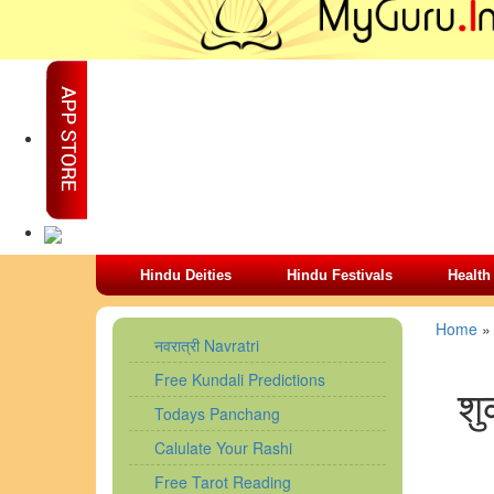
Hindu Deities
Hindu Festivals
Health
Home
नवरात्री Navratri
Free Kundali Predictions
शु
Todays Panchang
Calulate Your Rashi
Free Tarot Reading