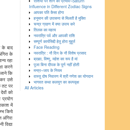
राशियों पर शनि का प्रभाव~Saturn
Influence in Different Zodiac Signs
आपका पति कैसा होगा
हनुमान की उपासना से मिलती है मुक्ति
चन्द्र ग्रहण में क्या उपाय करे
तिलक का महत्व
नवरात्रि पर्व और आपकी राशि
सम्पूर्ण कार्यसिद्दी हेतु होरा मुहूर्त
र के बाद
Face Reading
नवरात्रि : नौ दिन के नौ विशेष प्रसाद
ंगिरा के
ब्रह्मा, विष्णु, महेश का रूप है मां
ान्य रहा
पूजा बिना दीपक के पूर्ण नहीं होती
्षा करने
मन्त्र~जाप के नियम
 जाने कि
वास्तु दोष निवारण में श्री गणेश का योगदान
 कर उसे
भागवत कथा कलयुग का कल्पवृक्ष
के तट पर
All Articles
ेवों को
ा प्रयोग
काश में
म्भ किये
न अंगिरा
ी विद्या