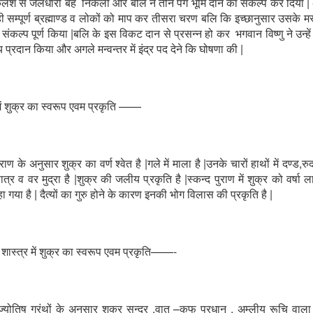
कलश से जलधारा बह निकली और बलि ने तीन पग भूमि दान का संकल्प कर दिया | 
ं ही सम्पूर्ण ब्रह्माण्ड व लोकों को माप कर तीसरा चरण बलि कि इच्छानुसार उसके 
ंकल्प पूर्ण किया |बलि के इस विकट दान से प्रसन्न हो कर भगवान विष्णु ने उन्ह
य प्रदान किया और अगले मन्वन्तर में इंद्र पद देने कि घोषणा की |
 में शुक्र का स्वरूप एवम प्रकृति ——
ुराण के अनुसार शुक्र का वर्ण श्वेत है |गले में माला है |उनके चारों हाथों में दण्ड,रुद
ात्र व वर मुद्रा है |शुक्र की जलीय प्रकृति है |स्कन्द पुराण में शुक्र को वर्षा ल
ा गया है | दैत्यों का गुरु होने के कारण इनकी भोग विलास की प्रकृति है |
 शास्त्र में शुक्र का स्वरूप एवम प्रकृति——-
ज्योतिष ग्रंथों के अनुसार शुक्र सुन्दर ,वात –कफ प्रधान , अम्लीय रूचि वाला 