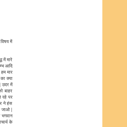
विषय में
में मारे
जम्भ आदि
ो हम मार
ष का क्या
 उदर में
को बाहर
े रहे पर
र ने हंस
 आ जाओ |
गव भगवान
चार्य के