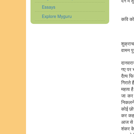
देने में
Essays
Explore Myguru
कवि को
शुक्राच
वामन पु
दानवराज
गए पर भ
दैत्य फ
गिराते ह
महत्व ह
जा कर 
निकलने 
कोई छोर
कर कहा 
आज से स
शंकर के