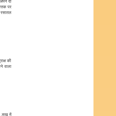
अपने दो
मस्तक पर
ें रसातल
्राक्ष की
ाने वाला
,सुख में