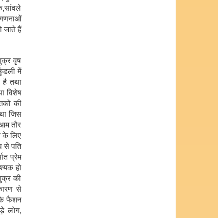
क,सांवले
 गणनाओं
जाते हैं
ुक्र वृष
ंडली में
 है तथा
ा विशेष
तकों की
 तथा जिस
क आम तौर
े के लिए
प से पति
ात प्रेम
वश्यक हो
शुक्र की
कारण से
 कि फैशन
़े लोग,