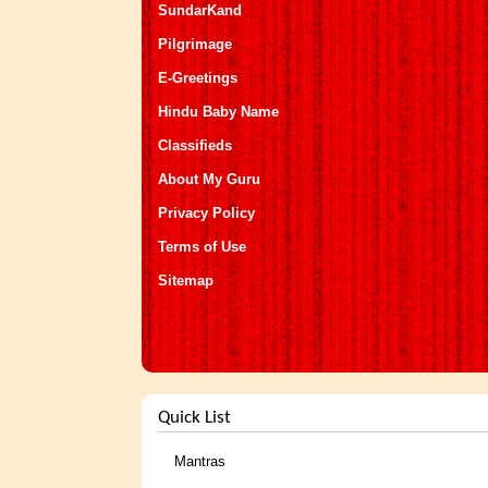
SundarKand
Pilgrimage
E-Greetings
Hindu Baby Name
Classifieds
About My Guru
Privacy Policy
Terms of Use
Sitemap
Quick List
Mantras