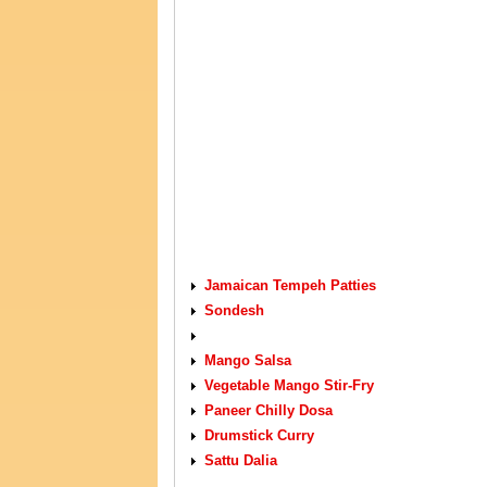
VEGETARIAN RECIPES
Jamaican Tempeh Patties
Sondesh
Mango Salsa
Vegetable Mango Stir-Fry
Paneer Chilly Dosa
Drumstick Curry
Sattu Dalia