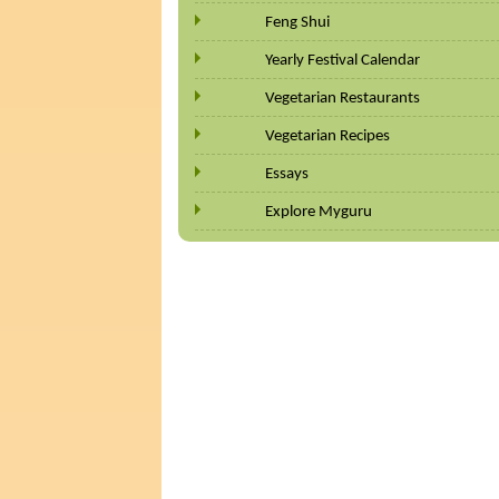
Feng Shui
Yearly Festival Calendar
Vegetarian Restaurants
Vegetarian Recipes
Essays
Explore Myguru