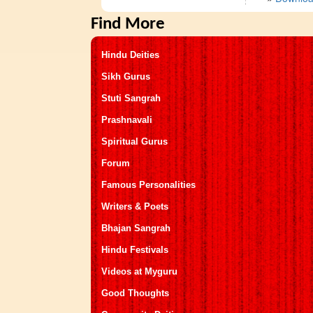
Find More
Hindu Deities
Sikh Gurus
Stuti Sangrah
Prashnavali
Spiritual Gurus
Forum
Famous Personalities
Writers & Poets
Bhajan Sangrah
Hindu Festivals
Videos at Myguru
Good Thoughts