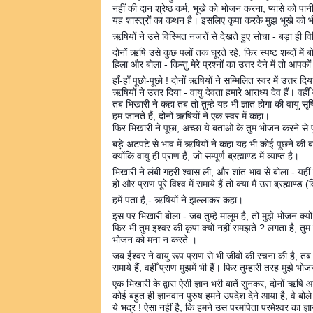
नहीं की दान श्रेष्ठ कर्म, भूखे को भोजन करना, प्यासे को पान
यह शास्त्रों का कथन है। इसलिए कृपा करके मुझ भूखे को 
ऋषियों ने उसे विस्मित नजरों से देखते हुए सोचा - बड़ा ही व
दोनों ऋषि उसे कुछ पलों तक घूरते रहे, फिर स्पष्ट शब्दों में 
हिला और बोला - किन्तु मेरे प्रश्नों का उत्तर देने में तो आप
हाँ-हाँ पूछो-पूछो ! दोनों ऋषियों ने सम्मिलित स्वर में उत्त
ऋषियों ने उत्तर दिया - वायु देवता हमारे आराध्य देव हैं। वहीँ
तब भिखारी ने कहा तब तो तुम्हे यह भी ज्ञात होगा की वायु सृष्
हम जानते हैं, दोनों ऋषियों ने एक स्वर में कहा।
फिर भिखारी ने पूछा, अच्छा ये बताओ के तुम भोजन करने से 
बड़े अटपटे से भाव में ऋषियों ने कहा यह भी कोई पूछने की 
क्योंकि वायु ही प्राण हैं, जो सम्पूर्ण ब्रह्माण्ड में व्याप्त है।
भिखारी ने लंबी गहरी श्वास ली, और शांत भाव से बोला - यहीं म
हो और प्राण पूरे विश्व में समाये हैं तो क्या मैं उस ब्रह्माण्ड (
हमें पता है,- ऋषियों ने झल्लाकर कहा।
इस पर भिखारी बोला - जब तुम्हे मालूम है, तो मुझे भोजन क्यो
फिर भी तुम इश्वर की कृपा क्यों नहीं समझते ? लगता है, तुम सर
भोजन को मना न करते ।
जब ईश्वर ने वायु रूप प्राण से भी जीवों की रचना की है, तब 
समाये हैं, वहीँ प्राण मुझमें भी हैं। फिर तुम्हारी तरह मुझे 
एक भिखारी के द्वारा ऐसी ज्ञान भरी बातें सुनकर, दोनों ऋष
कोई बहुत ही ज्ञानवान पुरुष हमने उपदेश देने आया है, वे बोले
ये भद्र ! ऐसा नहीं है, कि हमने उस परमपिता परमेश्वर का ज्ञ