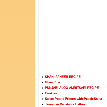
VEGETARIAN RECIPES
SHAHI PANEER RECIPE
Ghee Rice
PUNJABI ALOO AMRITSARI RECIPE
Cookies
Sweet Potato Fritters with Peach Salsa
Jamaican Vegetable Patties