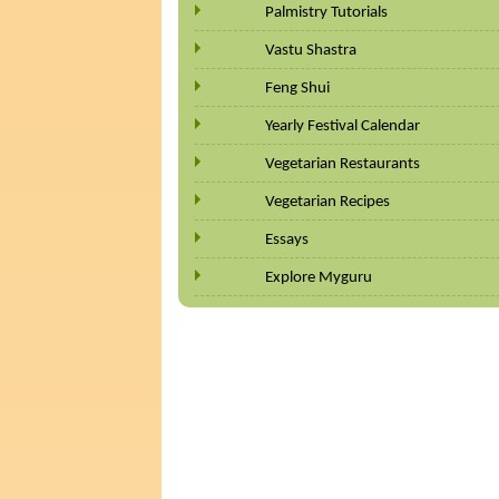
Palmistry Tutorials
Vastu Shastra
Feng Shui
Yearly Festival Calendar
Vegetarian Restaurants
Vegetarian Recipes
Essays
Explore Myguru