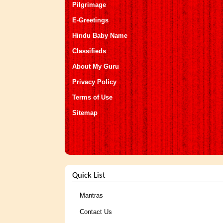
Pilgrimage
E-Greetings
Hindu Baby Name
Classifieds
About My Guru
Privacy Policy
Terms of Use
Sitemap
Quick List
Mantras
Contact Us