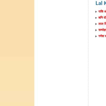
Lal 
राशि अ
शनि दो
लाल क
सम्मोह
गणेश र