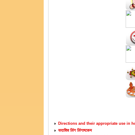
VASTU TIPS
Directions and their appropriate use in 
सदाशिव लिंग लिंगाष्टकम