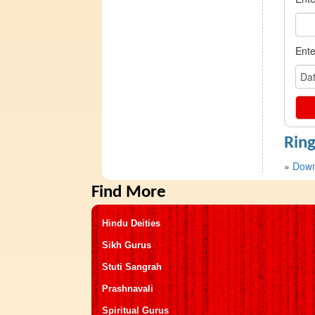
Ente
Rin
»
Down
Find More
Hindu Deities
Sikh Gurus
Stuti Sangrah
Prashnavali
Spiritual Gurus