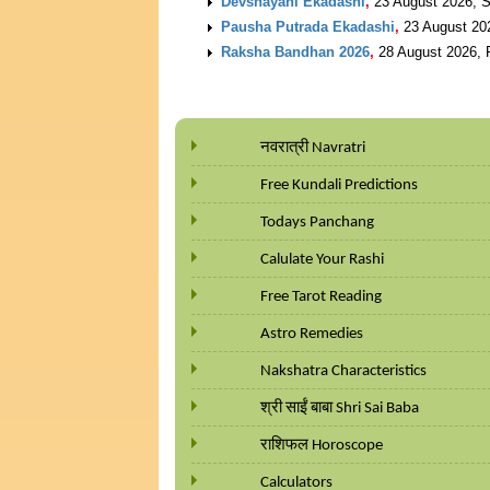
Devshayani Ekadashi
,
23 August 2026, 
Pausha Putrada Ekadashi
,
23 August 20
Raksha Bandhan 2026
,
28 August 2026, 
नवरात्री Navratri
Free Kundali Predictions
Todays Panchang
Calulate Your Rashi
Free Tarot Reading
Astro Remedies
Nakshatra Characteristics
श्री साईं बाबा Shri Sai Baba
राशिफल Horoscope
Calculators