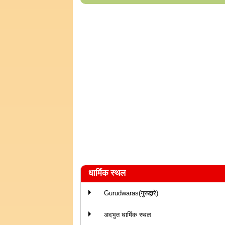
धार्मिक स्थल
Gurudwaras(गुरूद्वारे)
अदभुत धार्मिक स्थल