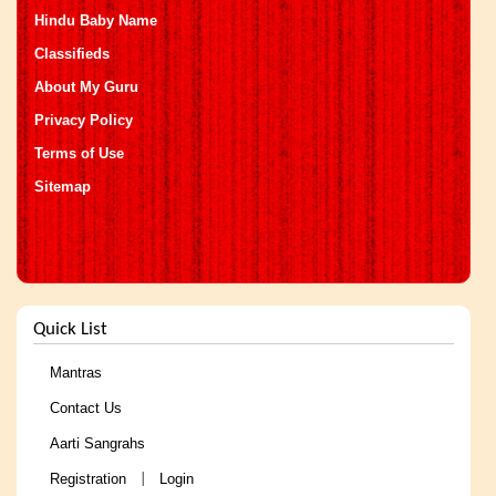
Hindu Baby Name
Classifieds
About My Guru
Privacy Policy
Terms of Use
Sitemap
Quick List
Mantras
Contact Us
Aarti Sangrahs
Registration
Login
|