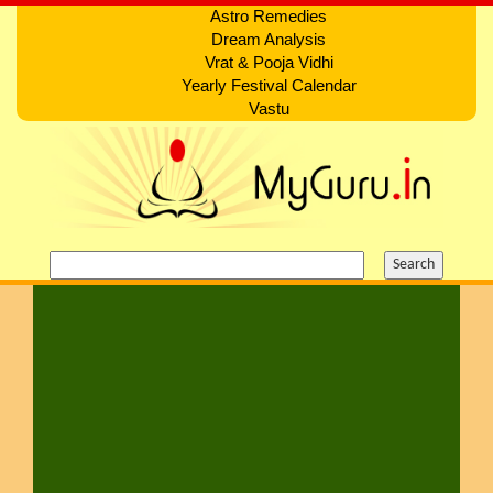
Astro Remedies
Dream Analysis
Vrat & Pooja Vidhi
Yearly Festival Calendar
Vastu