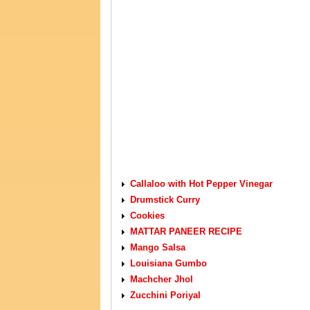
VEGETARIAN RECIPES
Callaloo with Hot Pepper Vinegar
Drumstick Curry
Cookies
MATTAR PANEER RECIPE
Mango Salsa
Louisiana Gumbo
Machcher Jhol
Zucchini Poriyal