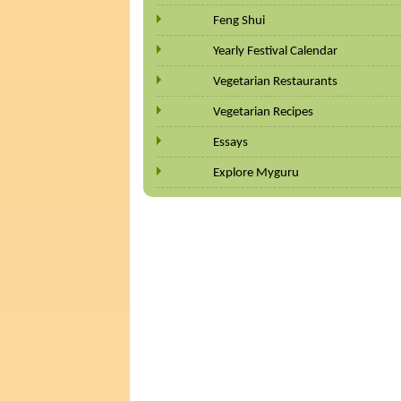
Feng Shui
Yearly Festival Calendar
Vegetarian Restaurants
Vegetarian Recipes
Essays
Explore Myguru