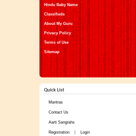
Hindu Baby Name
Classifieds
About My Guru
Privacy Policy
Terms of Use
Sitemap
Quick List
Mantras
Contact Us
Aarti Sangrahs
|
Registration
Login