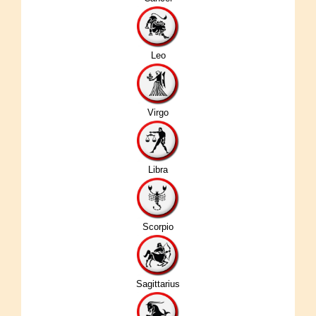
Leo
Virgo
Libra
Scorpio
Sagittarius