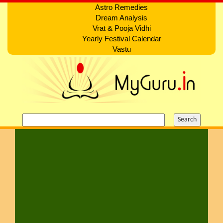
Astro Remedies
Dream Analysis
Vrat & Pooja Vidhi
Yearly Festival Calendar
Vastu