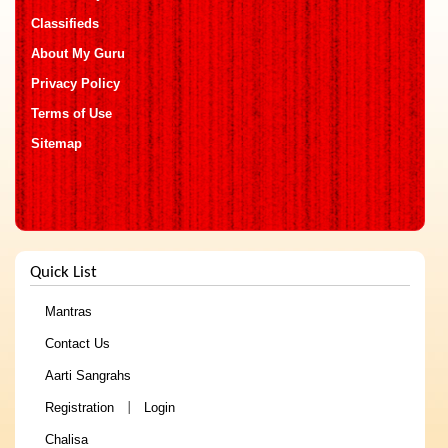
Classifieds
About My Guru
Privacy Policy
Terms of Use
Sitemap
Quick List
Mantras
Contact Us
Aarti Sangrahs
Registration
Login
|
Chalisa