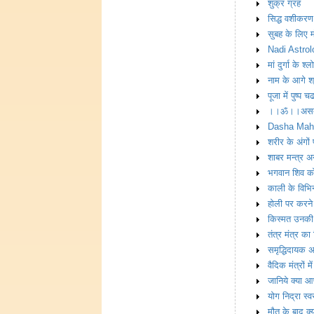
शुक्र ग्रह
सिद्ध वशीकरण 
सुबह के लिए 
Nadi Astrol
मां दुर्गा के श्
नाम के आगे श
पूजा में पुष्प 
।।ॐ।।असतो मा
Dasha Maha
शरीर के अंगो
शाबर मन्त्र अ
भगवान शिव को 
काली के विभिन
होली पर करने 
किस्मत उनकी 
तंत्र मंत्र क
समृद्धिदायक 
वैदिक मंत्रों मे
जानिये क्या आ
योग निद्रा स्
मौत के बाद क्य