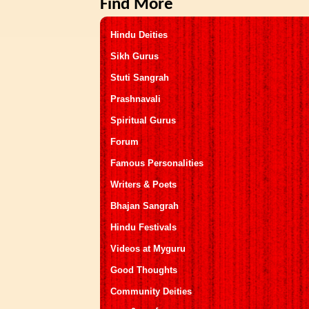
Find More
Hindu Deities
Sikh Gurus
Stuti Sangrah
Prashnavali
Spiritual Gurus
Forum
Famous Personalities
Writers & Poets
Bhajan Sangrah
Hindu Festivals
Videos at Myguru
Good Thoughts
Community Deities