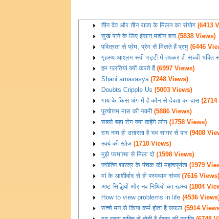
तीन देव और तीन राजा के मिलन का संयोग
(6413 V
सुख पाने के लिए इंसान मशीन बना
(5838 Views)
पवित्रता से प्रेम, प्रेम से मिलते हैं प्रभु
(6446 Vie
गृहस्थ आश्रम रूपी भट्टी में तपकर ही सच्ची भक्ति 
हम गलतियां क्यों करते हैं
(6997 Views)
Shani amavasya
(7248 Views)
Doubts Cripple Us
(5003 Views)
गाय के किस अंग में है कौन से देवता का वास
(2714
पुरषोत्तम मास की नवमी
(5886 Views)
सबसे बड़ा रोग क्या कहेंगे लोग
(1758 Views)
राम नाम ही उतारता है भव सागर से पार
(9408 Vie
स्वयं की खोज
(1710 Views)
मुझे परमात्मा से मिला दो
(1598 Views)
ज्योतिष शास्त्र के पंचक की महत्वपूर्णता
(1979 Vie
मां के आशीर्वाद से ही परमधाम संभव
(7616 Views
अष्ट सिद्धियों और नव निधियों का रहस्य
(1804 Vie
How to view problems in life
(4536 Views
सच्चे मन से किया कर्म होता है सफल
(5914 Views
दृढ़ इच्छा शक्ति से होती है ईश्वर की प्राप्ति
(6748 V