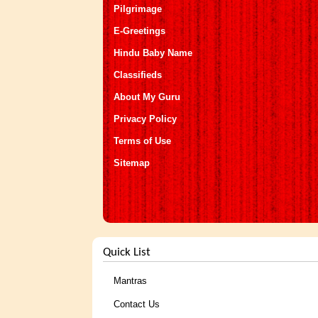
Pilgrimage
E-Greetings
Hindu Baby Name
Classifieds
About My Guru
Privacy Policy
Terms of Use
Sitemap
Quick List
Mantras
Contact Us