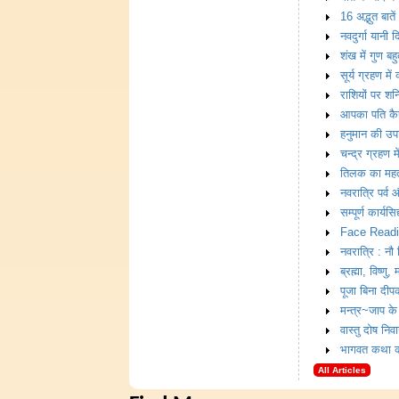
16 अद्भुत बातें
नवदुर्गा यानी 
शंख में गुण बह
सूर्य ग्रहण में 
राशियों पर श
आपका पति कै
हनुमान की उपा
चन्द्र ग्रहण म
तिलक का महत
नवरात्रि पर्
सम्पूर्ण कार्यसिद्
Face Read
नवरात्रि : नौ
ब्रह्मा, विष्णु,
पूजा बिना दीपक
मन्त्र~जाप क
वास्तु दोष निव
भागवत कथा कल
All Articles