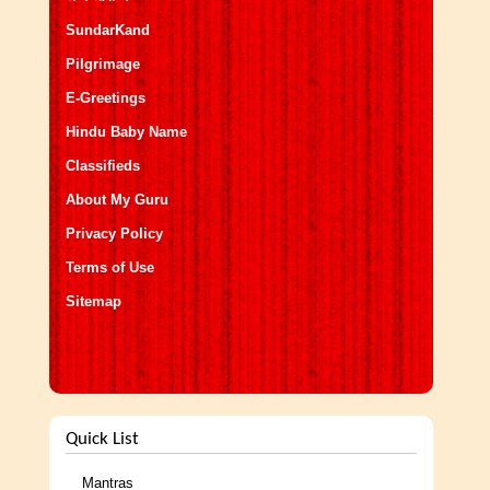
SundarKand
Pilgrimage
E-Greetings
Hindu Baby Name
Classifieds
About My Guru
Privacy Policy
Terms of Use
Sitemap
Quick List
Mantras