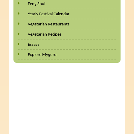
Feng Shui
Yearly Festival Calendar
Vegetarian Restaurants
Vegetarian Recipes
Essays
Explore Myguru