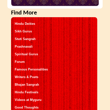
Find More
Hindu Deities
Sikh Gurus
Stuti Sangrah
Prashnavali
Spiritual Gurus
Forum
Famous Personalities
Writers & Poets
Bhajan Sangrah
Hindu Festivals
Videos at Myguru
Good Thoughts