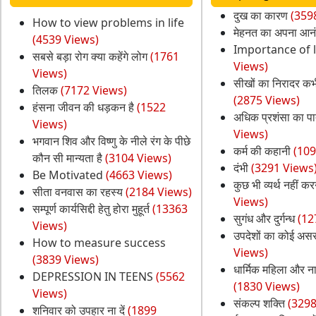
दुख का कारण
(359
How to view problems in life
मेहनत का अपना आन
(4539 Views)
Importance of 
सबसे बड़ा रोग क्या कहेंगे लोग
(1761
Views)
Views)
सीखों का निरादर कभ
तिलक
(7172 Views)
(2875 Views)
हंसना जीवन की धड़कन है
(1522
अधिक प्रशंसा का पा
Views)
Views)
भगवान शिव और विष्णु के नीले रंग के पीछे
कर्म की कहानी
(109
कौन सी मान्यता है
(3104 Views)
दंभी
(3291 Views
Be Motivated
(4663 Views)
कुछ भी व्यर्थ नहीं क
सीता वनवास का रहस्य
(2184 Views)
Views)
सम्पूर्ण कार्यसिद्दी हेतु होरा मुहूर्त
(13363
सुगंध और दुर्गन्ध
(12
Views)
उपदेशों का कोई असर 
How to measure success
Views)
(3839 Views)
धार्मिक महिला और न
DEPRESSION IN TEENS
(5562
(1830 Views)
Views)
संकल्प शक्ति
(3298
शनिवार को उपहार ना दें
(1899