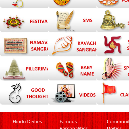
Hindu Deities
Famous
Communi
Personalities
Deities