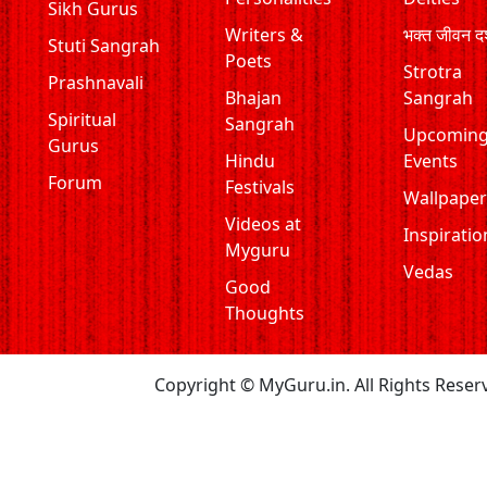
Sikh Gurus
Writers &
भक्त जीवन दर
Stuti Sangrah
Poets
Strotra
Prashnavali
Bhajan
Sangrah
Spiritual
Sangrah
Upcomin
Gurus
Hindu
Events
Forum
Festivals
Wallpaper
Videos at
Inspiratio
Myguru
Vedas
Good
Thoughts
Copyright © MyGuru.in. All Rights Reser