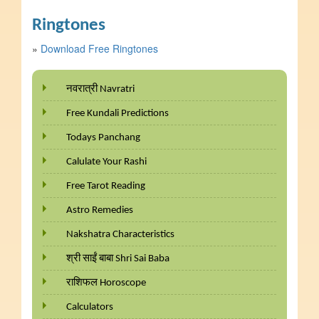
Ringtones
»
Download Free Ringtones
नवरात्री Navratri
Free Kundali Predictions
Todays Panchang
Calulate Your Rashi
Free Tarot Reading
Astro Remedies
Nakshatra Characteristics
श्री साईं बाबा Shri Sai Baba
राशिफल Horoscope
Calculators