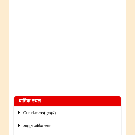
धार्मिक स्थल
Gurudwaras(गुरूद्वारे)
अदभुत धार्मिक स्थल