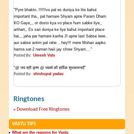
"Pyre bhakto..!!!!!!vo pal es duniya ke lite bahut
important tha,, pal hamare Shyam apne Param Dham
KO Gaye,,, or dosto kya vo place hum sabke liye,,
arthart,, Es sari duniya ke liye bahut important place
hai,,, jaha par hamare kanha JI apne last Sabse leee..
aur sabse antim pal rahe... hey!!! mere Mohan aapko
hamra sat-2 naman haiii jay shree Shyam...."
Umesh Vats
Posted By:
"@ जय श्री कृष्ण @ नववर्ष की हार्दिक शुभकामनाएँ"
shishupal yadav
Posted By:
Ringtones
»
Download Free Ringtones
VASTU TIPS
What are the reasons for Vastu