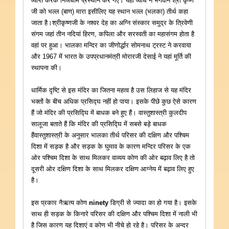
व्याप्त करके निजधाम प्रस्थान कर गए। यहां व्याध ने भगवान श्री कृष्ण
जी को भल्ल (बाण) मारा इसीलिए यह स्थान भल्ल (भलका) तीर्थ कहा
जाता है।श्रीकृष्णजी के नश्वर देह का अग्नि संस्कार समुद्र के त्रिवेणी
संगम जहां तीन नदियां हिरण, कपिला और सरस्वती का महासंगम होता है
वहां पर हुआ। भालका मन्दिर का जीणोर्द्धार सोमनाथ ट्रस्ट ने करवाया
और 1967 में भारत के उपप्रधानमंत्री मोरारजी देसाई ने यहां मूर्ति की
स्थापना की।
धार्मिक दृष्टि से इस मंदिर का जितना महत्व है उस लिहाज से यह मंदिर
भक्तों के बीच अधिक प्रसिद्घ नहीं हो पाया। इसके पीछे कुछ ऐसे कारण
हैं जो मंदिर की प्रसिद्घि में बाधक बने हुए हैं। वास्तुशास्त्री कुलदीप
सालूजा बताते हैं कि मंदिर की प्रसिद्घि में सबसे बड़े बाधक
हैंवास्तुशास्त्री के अनुसार भालका तीर्थ परिसर की दक्षिण और पश्चिम
दिशा में सड़क है और सड़क के घुमाव के कारण मन्दिर परिसर के एक
ओर पश्चिम दिशा के साथ मिलकर वाव्यय कोण की ओर बढ़ाव लिए है तो
दूसरी ओर दक्षिण दिशा के साथ मिलकर दक्षिण आग्नेय में बढ़ाव लिए हुए
है।
इस प्रकार नैऋत्य कोण
ninety
डिग्री से ज्यादा का हो गया है। इसके
साथ ही सड़क के किनारे परिसर की दक्षिण और पश्चिम दिशा में नाली भी
है जिस कारण यह दिशाएं व कोण भी नीचे हो रहे है। परिसर के अन्दर