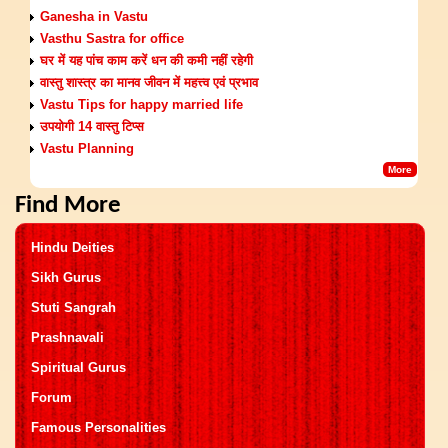
Ganesha in Vastu
Vasthu Sastra for office
घर में यह पांच काम करें धन की कमी नहीं रहेगी
वास्तु शास्त्र का मानव जीवन में महत्त्व एवं प्रभाव
Vastu Tips for happy married life
उपयोगी 14 वास्तु टिप्स
Vastu Planning
More
Find More
Hindu Deities
Sikh Gurus
Stuti Sangrah
Prashnavali
Spiritual Gurus
Forum
Famous Personalities