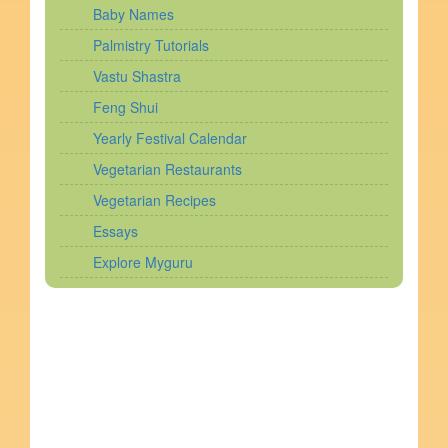
Baby Names
Palmistry Tutorials
Vastu Shastra
Feng Shui
Yearly Festival Calendar
Vegetarian Restaurants
Vegetarian Recipes
Essays
Explore Myguru